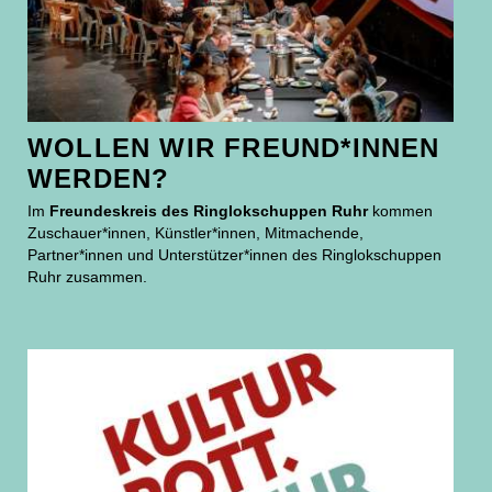
WOLLEN WIR FREUND*INNEN
WERDEN?
Im
Freundeskreis des Ringlokschuppen Ruhr
kommen
Zuschauer*innen, Künstler*innen, Mitmachende,
Partner*innen und Unterstützer*innen des Ringlokschuppen
Ruhr zusammen.