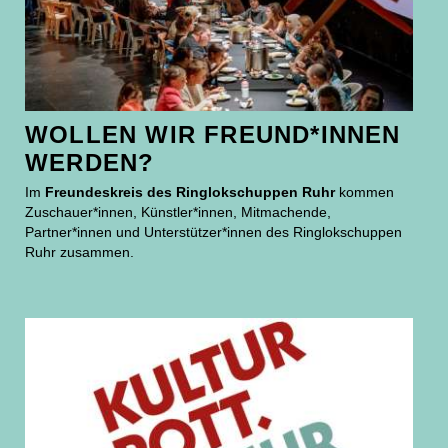
WOLLEN WIR FREUND*INNEN
WERDEN?
Im
Freundeskreis des Ringlokschuppen Ruhr
kommen
Zuschauer*innen, Künstler*innen, Mitmachende,
Partner*innen und Unterstützer*innen des Ringlokschuppen
Ruhr zusammen.