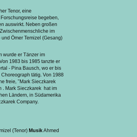
her Tenor, eine
e Forschungsreise begeben,
en auswirkt. Neben großen
s Zwischenmenschliche im
z) und Ömer Temizel (Gesang)
m wurde er Tänzer im
Von 1983 bis 1985 tanzte er
tal - Pina Bausch, wo er bis
d Choreograph tätig. Von 1988
ne freie‚ "Mark Sieczkarek
 . Mark Sieczkarek hat im
chen Ländern, in Südamerika
ieczkarek Company.
izel (Tenor)
Musik
Ahmed