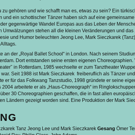
 zu gehören und wie schafft man es, etwas zu sein? Ein türkisc
n und ein schottischer Tänzer haben sich auf eine gemeinsam
h der gegenwärtige Wandel Europas aus das Leben der Mensch
en Umwälzungen stehen all die kleinen Veränderungen und da
Poesie und Humor beleuchten Jeong Lee, Mark Sieczkarek (Tan
Alltags.
te an der „Royal Ballet School“ in London. Nach seinem Studiu
terdam. Dort entstanden seine ersten eigenen Choreographien. 
eater" in Rotterdam, 1985 wechselte er zum Tanztheater Wupper
war. Seit 1988 ist Mark Sieczkarek freiberuflich als Tänzer un
te er für das Folkwang Tanzstudio, 1998 gründete er seine eige
 2004 arbeitete er als „Haus-Choreograph“ im Ringlokschuppen
über 30 Choreographien geschaffen, die in fast allen europäis
chen Ländern gezeigt worden sind. Eine Produktion der Mark S
UNG
zkarek Tanz Jeong Lee und Mark Sieczkarek
Gesang
Ömer Tem