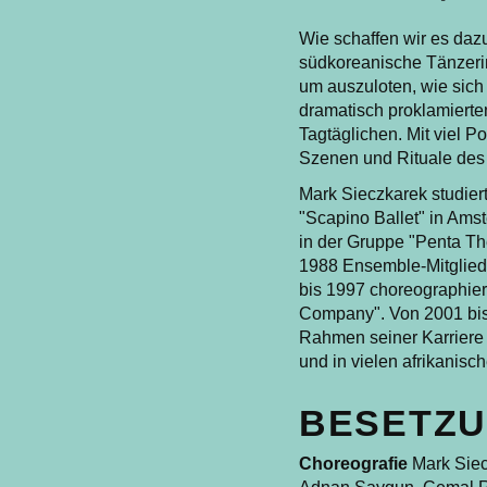
Wie schaffen wir es dazu
südkoreanische Tänzeri
um auszuloten, wie sic
dramatisch proklamiert
Tagtäglichen. Mit viel 
Szenen und Rituale des 
Mark Sieczkarek studier
"Scapino Ballet" in Ams
in der Gruppe "Penta Th
1988 Ensemble-Mitglied 
bis 1997 choreographier
Company". Von 2001 bis
Rahmen seiner Karriere 
und in vielen afrikanis
BESETZ
Choreografie
Mark Siec