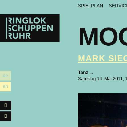
SPIELPLAN
SERVI
Ringlokschuppen
Ruhr
MO
MARK SIE
Tanz
→
de
utsch
Samstag 14. Mai 2011, 
en
glish
Facebook
Instagram