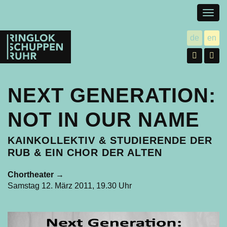
Togg
navig
Ringlokschuppen
de
en
utsch
gl
Ruhr
Facebo
In
NEXT GENERATION:
NOT IN OUR NAME
KAINKOLLEKTIV & STUDIERENDE DER
RUB & EIN CHOR DER ALTEN
Chortheater
→
Samstag 12. März 2011, 19.30 Uhr