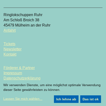
Ringlokschuppen Ruhr
Am Schloß Broich 38
45479 Mülheim an der Ruhr
Anfahrt
Tickets
Newsletter
Kontakt
Förderer & Partner
Impressum
Datenschutzerklärung
Datenschutzeinstellung
Wir verwenden Dienste, um eine möglichst optimale Verwendung
dieser Seite gewährleisten zu können.
Lassen Sie mich wählen
...
Ich lehne ab
Das ist ok