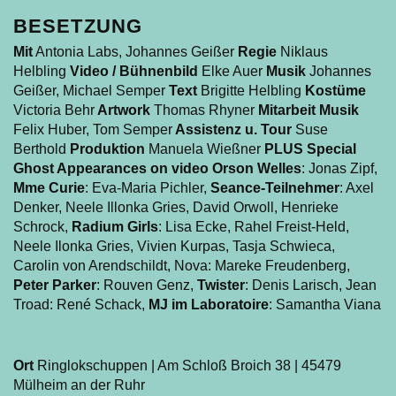
BESETZUNG
Mit
Antonia Labs, Johannes Geißer
Regie
Niklaus
Helbling
Video / Bühnenbild
Elke Auer
Musik
Johannes
Geißer, Michael Semper
Text
Brigitte Helbling
Kostüme
Victoria Behr
Artwork
Thomas Rhyner
Mitarbeit Musik
Felix Huber, Tom Semper
Assistenz u. Tour
Suse
Berthold
Produktion
Manuela Wießner
PLUS
Special
Ghost Appearances on video Orson Welles
: Jonas Zipf,
Mme Curie
: Eva-Maria Pichler,
Seance-Teilnehmer
: Axel
Denker, Neele Illonka Gries, David Orwoll, Henrieke
Schrock,
Radium Girls
: Lisa Ecke, Rahel Freist-Held,
Neele Ilonka Gries, Vivien Kurpas, Tasja Schwieca,
Carolin von Arendschildt, Nova: Mareke Freudenberg,
Peter Parker
: Rouven Genz,
Twister
: Denis Larisch, Jean
Troad: René Schack,
MJ im Laboratoire
: Samantha Viana
Ort
Ringlokschuppen | Am Schloß Broich 38 | 45479
Mülheim an der Ruhr