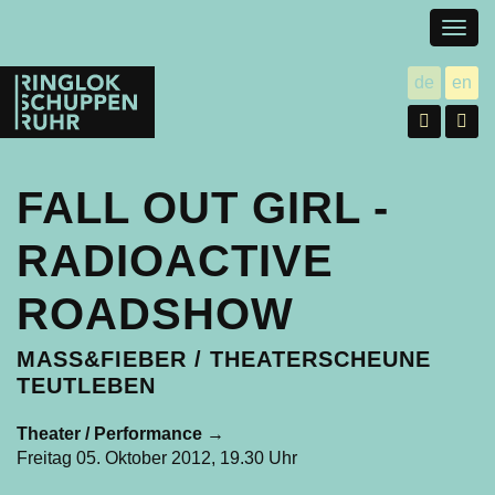
Togg
navig
Ringlokschuppen
de
en
utsch
gl
Ruhr
Facebo
In
FALL OUT GIRL -
RADIOACTIVE
ROADSHOW
MASS&FIEBER / THEATERSCHEUNE
TEUTLEBEN
Theater / Performance
→
Freitag 05. Oktober 2012, 19.30 Uhr