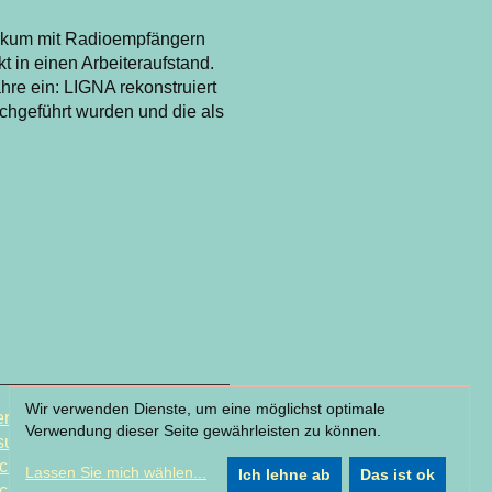
kum mit Radioempfängern
t in einen Arbeiteraufstand.
re ein: LIGNA rekonstruiert
chgeführt wurden und die als
Wir verwenden Dienste, um eine möglichst optimale
r & Partner
Verwendung dieser Seite gewährleisten zu können.
sum
chutzerklärung
Lassen Sie mich wählen
...
Ich lehne ab
Das ist ok
chutzeinstellung