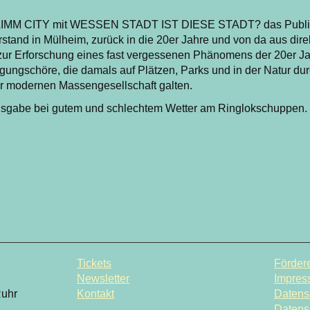
HLIMM CITY mit WESSEN STADT IST DIESE STADT? das Publi
stand in Mülheim, zurück in die 20er Jahre und von da aus direk
ur Erforschung eines fast vergessenen Phänomens der 20er Jah
ngschöre, die damals auf Plätzen, Parks und in der Natur dur
r modernen Massengesellschaft galten.
sgabe bei gutem und schlechtem Wetter am Ringlokschuppen.
Tickets
Fördere
Newsletter
Impres
Ruhr
Kontakt
Datens
Datens