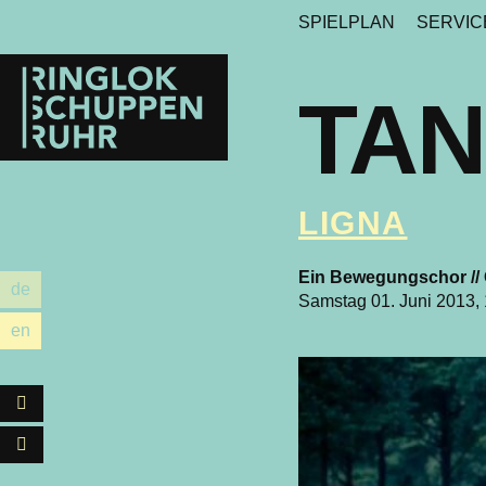
SPIELPLAN
SERVI
Ringlokschuppen
Ruhr
TAN
LIGNA
Ein Bewegungschor // 
de
utsch
Samstag 01. Juni 2013,
en
glish
Facebook
Instagram