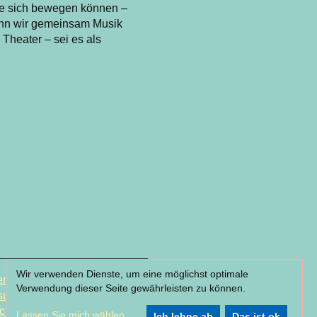
die sich bewegen können –
enn wir gemeinsam Musik
 Theater – sei es als
Wir verwenden Dienste, um eine möglichst optimale
r & Partner
Verwendung dieser Seite gewährleisten zu können.
sum
chutzerklärung
Lassen Sie mich wählen
...
Ich lehne ab
Das ist ok