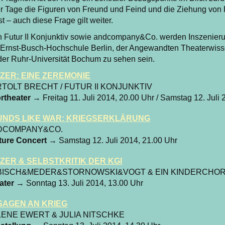
r Tage die Figuren von Freund und Feind und die Ziehung von 
t – auch diese Frage gilt weiter.
 Futur II Konjunktiv sowie andcompany&Co. werden Inszenier
 Ernst-Busch-Hochschule Berlin, der Angewandten Theaterwiss
er Ruhr-Universität Bochum zu sehen sein.
ZER: EINE ZEREMONIE
TOLT BRECHT / FUTUR II KONJUNKTIV
rtheater
→ Freitag 11. Juli 2014, 20.00 Uhr / Samstag 12. Juli 
UNDS LIKE WAR: KRIEGSERKLÄRUNG
DCOMPANY&CO.
ture Concert
→ Samstag 12. Juli 2014, 21.00 Uhr
ZER & SELBSTKRITIK DER KGI
BISCH&MEDER&STORNOWSKI&VOGT & EIN KINDERCHO
ater
→ Sonntag 13. Juli 2014, 13.00 Uhr
SAGEN AN KRIEG
ENE EWERT & JULIA NITSCHKE