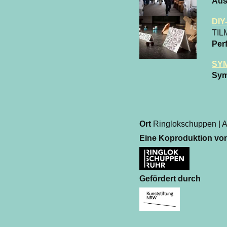
Aus
DIY
TIL
Per
SYM
Sy
Ort
Ringlokschuppen | A
Eine Koproduktion vo
Gefördert durch