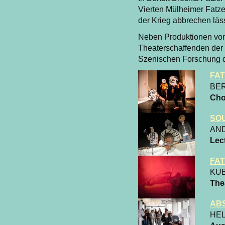
Vierten Mülheimer Fatze
der Krieg abbrechen läss
Neben Produktionen von
Theaterschaffenden der
Szenischen Forschung d
FAT
BER
Cho
SO
AN
Lec
FAT
KU
The
AB
HEL