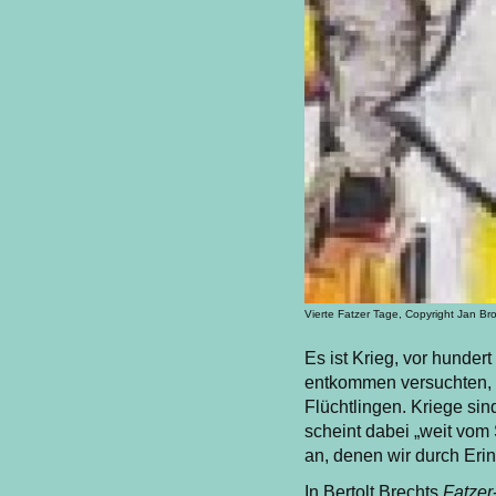
Vierte Fatzer Tage, Copyright Jan Br
Es ist Krieg, vor hunde
entkommen versuchten, e
Flüchtlingen. Kriege si
scheint dabei „weit vom 
an, denen wir durch Eri
In Bertolt Brechts
Fatzer