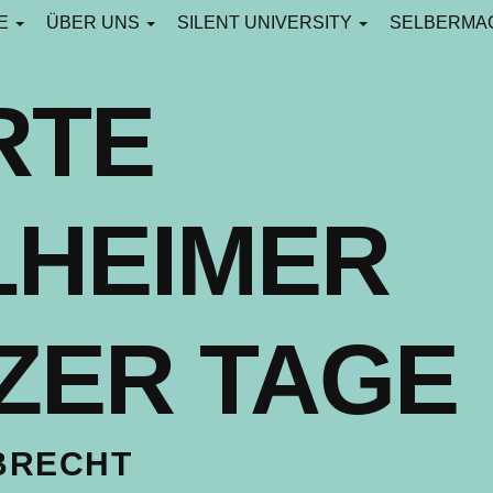
CE
ÜBER UNS
SILENT UNIVERSITY
SELBERMA
RTE
LHEIMER
ZER TAGE
BRECHT