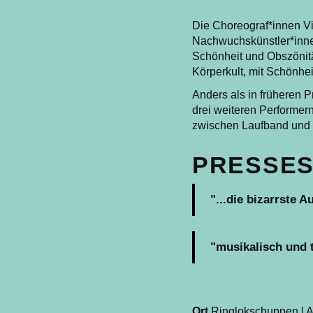
Die Choreograf*innen V
Nachwuchskünstler*inne
Schönheit und Obszönitä
Körperkult, mit Schönhei
Anders als in früheren 
drei weiteren Performer
zwischen Laufband und C
PRESSES
"...die bizarrste 
"musikalisch und 
Ort
Ringlokschuppen | A