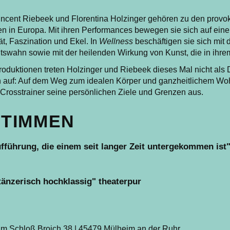
incent Riebeek und Florentina Holzinger gehören zu den provo
n in Europa. Mit ihren Performances bewegen sie sich auf ei
t, Faszination und Ekel. In
Wellness
beschäftigen sie sich mit
tswahn sowie mit der heilenden Wirkung von Kunst, die in ihrem 
Produktionen treten Holzinger und Riebeek dieses Mal nicht al
n auf: Auf dem Weg zum idealen Körper und ganzheitlichem Wohl
rosstrainer seine persönlichen Ziele und Grenzen aus.
TIMMEN
Aufführung, die einem seit langer Zeit untergekommen is
tänzerisch hochklassig" theaterpur
m Schloß Broich 38 | 45479 Mülheim an der Ruhr