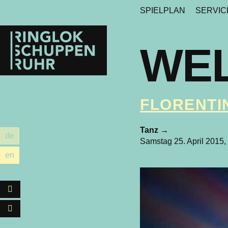
SPIELPLAN
SERVI
Ringlokschuppen
Ruhr
WE
FLORENTI
Tanz
→
de
utsch
Samstag 25. April 2015,
en
glish
Facebook
Instagram