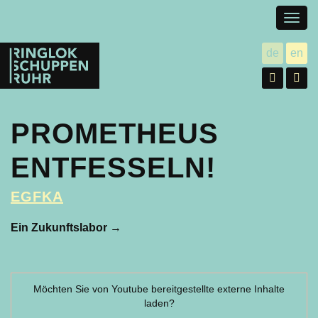
Togg
navig
Ringlokschuppen
de
en
utsch
gl
Ruhr
Facebo
In
PROMETHEUS
ENTFESSELN!
EGFKA
Ein Zukunftslabor
→
Möchten Sie von
Youtube
bereitgestellte externe Inhalte
laden?