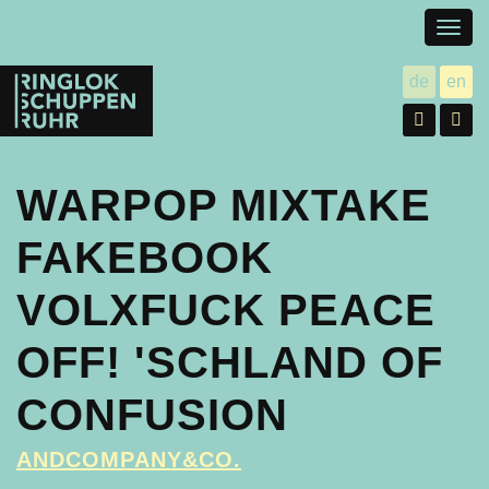
Togg
navig
Ringlokschuppen
de
en
utsch
gl
Ruhr
Facebo
In
WARPOP MIXTAKE
FAKEBOOK
VOLXFUCK PEACE
OFF! 'SCHLAND OF
CONFUSION
ANDCOMPANY&CO.