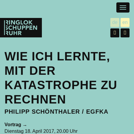
Togg
navig
Ringlokschuppen
de
en
utsch
gl
Ruhr
Facebo
In
WIE ICH LERNTE,
MIT DER
KATASTROPHE ZU
RECHNEN
PHILIPP SCHÖNTHALER / EGFKA
Vortrag
→
Dienstag 18. April 2017, 20.00 Uhr