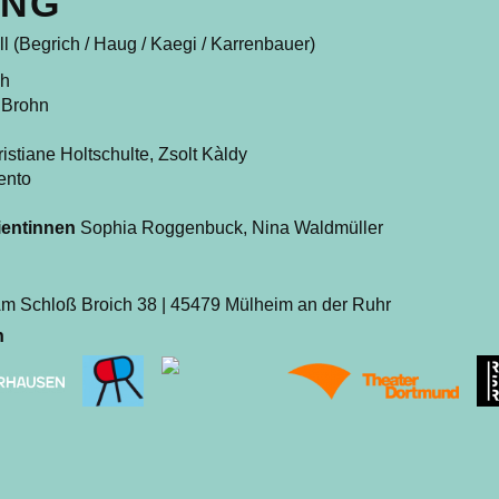
UNG
l (Begrich / Haug / Kaegi / Karrenbauer)
ch
 Brohn
istiane Holtschulte, Zsolt Kàldy
ento
zientinnen
Sophia Roggenbuck, Nina Waldmüller
m Schloß Broich 38 | 45479 Mülheim an der Ruhr
n