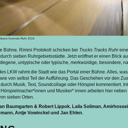
Urbane Kuenste Ruhr 2016
ie Bühne. Rimini Protokoll schicken bei
Trucks Tracks Ruhr
eine
durch sieben Ruhrgebietsstädte. Jetzt eröffnet er einen Blick a
tlegene, untypische oder typische, merkwürdige, besondere, na
es LKW rahmt die Stadt wie das Portal einer Bühne. Alles, was
wie von selbst Teil der Aufführung. Das Geschehen vor den Zu
 durch Musik, Text, Soundcollage oder Hörspiel kommentiert. In
 Hörspielmacher*innen und Musiker* innen arbeiten hier neben 
von sieben Orten.
ian Baumgarten & Robert Lippok, Laila Soliman, Amirhosse
mann, Antje Vowinckel und Jan Ehlen.