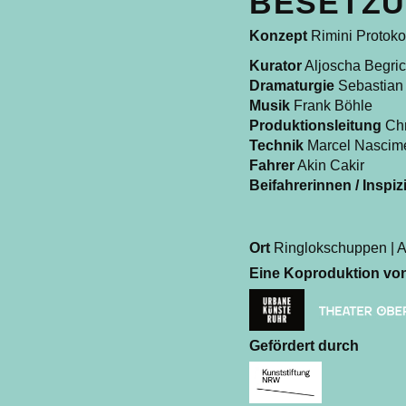
BESETZ
Konzept
Rimini Protokol
Kurator
Aljoscha Begri
Dramaturgie
Sebastian
Musik
Frank Böhle
Produktionsleitung
Chr
Technik
Marcel Nascim
Fahrer
Akin Cakir
Beifahrerinnen / Inspi
Ort
Ringlokschuppen | A
Eine Koproduktion vo
Gefördert durch