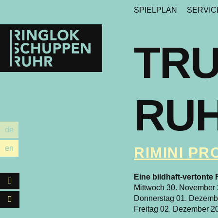
SPIELPLAN
SERVI
Ringlokschuppen
Ruhr
TRU
RUH
de
utsch
en
RIMINI P
glish
Eine bildhaft-vertonte
Facebook
Mittwoch 30. November 
Donnerstag 01. Dezembe
Instagram
Freitag 02. Dezember 2