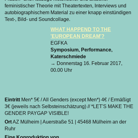
feministischer Theorie mit Theatertexten, Interviews und
autobiographischem Material zu einer knapp einstündigen
Text-, Bild- und Soundcollage.
WHAT HAPPEND TO THE
'EUROPEAN DREAM'?
EGFKA
Symposium, Performance,
Katerschmiede
→ Donnerstag 16. Februar 2017,
00.00 Uhr
Eintritt
Men* 5€ / All Genders (except Men*) 4€ / Ermäßigt
3€ (jeweils nach Selbsteinschätzung) // *LET'S MAKE THE
GENDER PAYGAP VISIBLE!
Ort
AZ Mülheim | Auerstraße 51 | 45468 Mülheim an der
Ruhr
Eine Koproduktion von