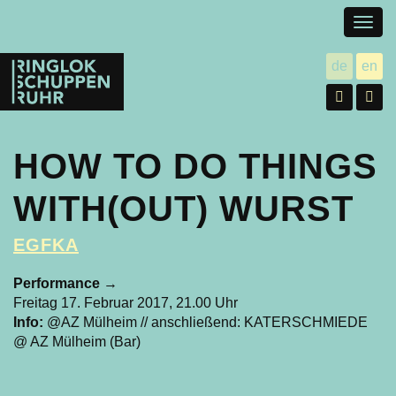
Togg
navig
Ringlokschuppen
de
en
utsch
gl
Ruhr
Facebo
In
HOW TO DO THINGS
WITH(OUT) WURST
EGFKA
Performance
→
Freitag 17. Februar 2017, 21.00 Uhr
Info:
@AZ Mülheim // anschließend: KATERSCHMIEDE
@ AZ Mülheim (Bar)