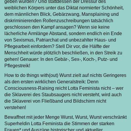
geben würden? Und stattdessen der Dressur des
weiblichen Körpers unter das Diktat normierter Schönheit,
dem männlichen Blick, Gebärzwang, Mansplaining und
diskriminierenden Rollenzuschreibungen tatsächlich
geschlossen den Kampf ansagen? Wenn sie keine
lächerliche Armlänge Abstand, sondern endlich ein Ende
von Sexismus, Patriarchat und unbezahlter Haus- und
Pflegearbeit einfordern? Stell Dir vor, die Hälfte der
Menschheit würde plötzlich beschließen, in den Streik zu
gehen! Genauer: In den Gebär-, Sex-, Koch-, Putz- und
Pflegestreik!
How to do things with(out) Wurst zielt auf nichts Geringeres
als den ersten wirklichen Generalstreik: Denn
Consciousness-Raising reicht Lotta Feminista nicht – wer
die Sklaverei des Staubsaugers nicht versteht, wird auch
die Sklaverei von Fließband und Bildschirm nicht
verstehen!
Bewaffnet mit jeder Menge Wurst, Wurst, Wurst verschränkt
Superheldin Lotta Feminista die Stimmen der starken
Frauen* und Auszüge historischer und aktueller