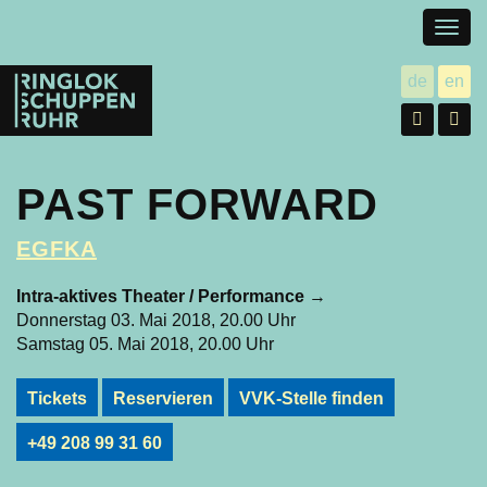
Togg
navig
Ringlokschuppen
de
en
utsch
gl
Ruhr
Facebo
In
PAST FORWARD
EGFKA
Intra-aktives Theater / Performance
→
Donnerstag 03. Mai 2018, 20.00 Uhr
Samstag 05. Mai 2018, 20.00 Uhr
Tickets
Reservieren
VVK-Stelle finden
+49 208 99 31 60