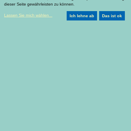
dieser Seite gewährleisten zu können.
Lassen Sie mich wählen
...
Ich lehne ab
Das ist ok
Ringlokschuppen Ruhr
Am Schloß Broich 38
45479 Mülheim an der Ruhr
Anfahrt
Tickets
Newsletter
Kontakt
Förderer & Partner
Impressum
Datenschutzerklärung
Datenschutzeinstellung