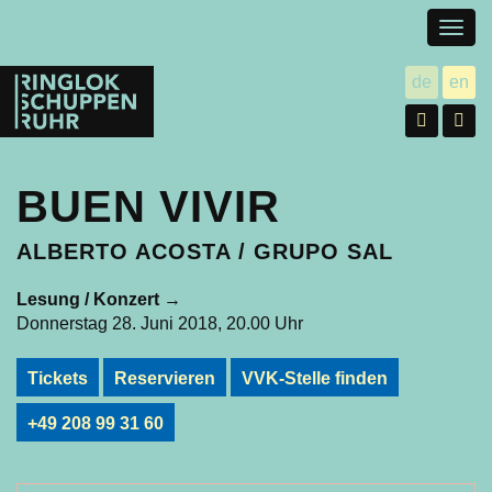
Togg
navig
Ringlokschuppen
de
en
utsch
gl
Ruhr
Facebo
In
BUEN VIVIR
ALBERTO ACOSTA / GRUPO SAL
Lesung / Konzert
→
Donnerstag 28. Juni 2018, 20.00 Uhr
Tickets
Reservieren
VVK-Stelle finden
+49 208 99 31 60