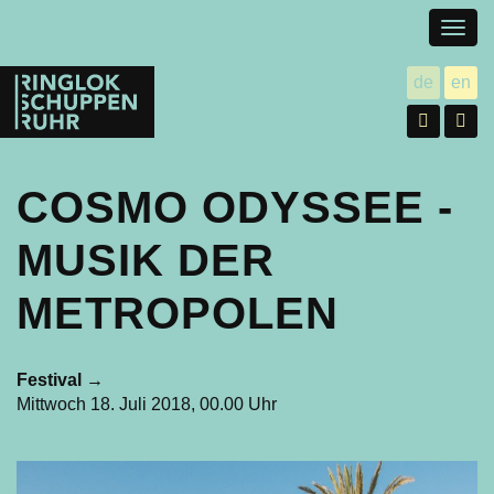
Togg
navig
Ringlokschuppen
de
en
utsch
gl
Ruhr
Facebo
In
COSMO ODYSSEE -
MUSIK DER
METROPOLEN
Festival
→
Mittwoch 18. Juli 2018, 00.00 Uhr