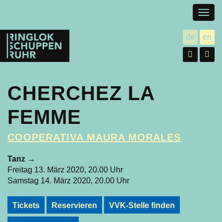
Togg
navig
Ringlokschuppen
de
en
utsch
gl
Ruhr
Facebo
In
CHERCHEZ LA
FEMME
COOPERATIVA MAURA MORALES
Tanz
→
Freitag 13. März 2020, 20.00 Uhr
Samstag 14. März 2020, 20.00 Uhr
Tickets
Reservieren
VVK-Stelle finden