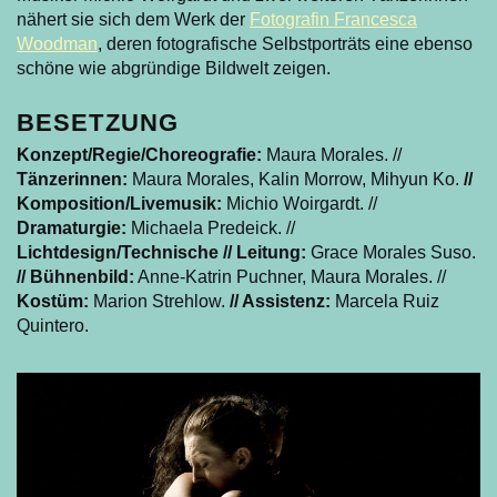
nähert sie sich dem Werk der
Fotografin Francesca
Woodman
, deren fotografische Selbstporträts eine ebenso
schöne wie abgründige Bildwelt zeigen.
BESETZUNG
Konzept/Regie/Choreografie:
Maura Morales. //
Tänzerinnen:
Maura Morales, Kalin Morrow, Mihyun Ko.
//
Komposition/Livemusik:
Michio Woirgardt. //
Dramaturgie:
Michaela Predeick. //
Lichtdesign/Technische // Leitung:
Grace Morales Suso.
// Bühnenbild:
Anne-Katrin Puchner, Maura Morales. //
Kostüm:
Marion Strehlow.
// Assistenz:
Marcela Ruiz
Quintero.