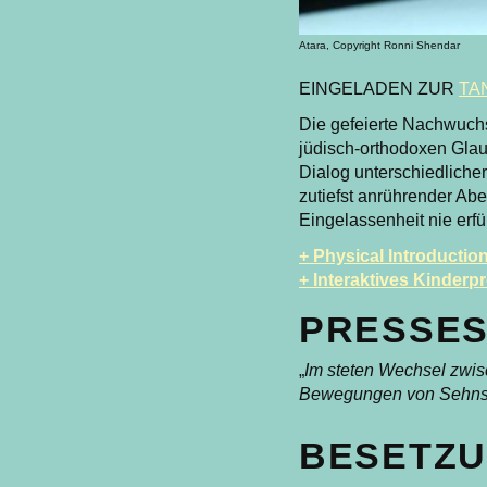
Atara, Copyright Ronni Shendar
EINGELADEN ZUR
TA
Die gefeierte Nachwuch
jüdisch-orthodoxen Glaub
Dialog unterschiedlicher
zutiefst anrührender Ab
Eingelassenheit nie erfü
+ Physical Introductio
+ Interaktives Kinder
PRESSES
„
Im steten Wechsel zwisc
Bewegungen von Sehnsüc
BESETZU