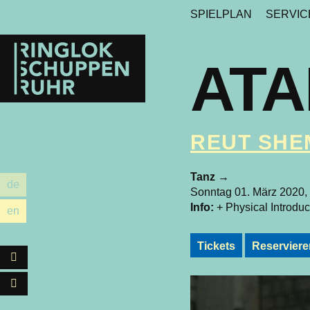
SPIELPLAN
SERVI
Ringlokschuppen
Ruhr
AT
REUT SHE
Tanz
→
de
utsch
Sonntag 01. März 2020,
Info:
+ Physical Introduc
en
glish
Tickets
Reserviere
Facebook
Instagram