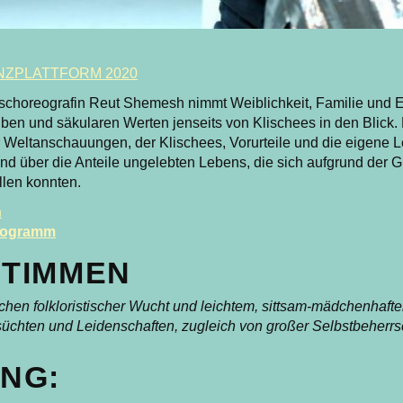
NZPLATTFORM 2020
schoreografin Reut Shemesh nimmt Weiblichkeit, Familie und E
en und säkularen Werten jenseits von Klischees in den Blick. E
 Weltanschauungen, der Klischees, Vorurteile und die eigene Leb
end über die Anteile ungelebten Lebens, die sich aufgrund der 
llen konnten.
n
programm
TIMMEN
hen folkloristischer Wucht und leichtem, sittsam-mädchenhafte
hten und Leidenschaften, zugleich von großer Selbstbeherrs
NG: