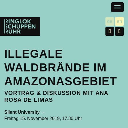
Togg
navig
Ringlokschuppen
de
en
utsch
gl
Ruhr
Facebo
In
ILLEGALE
WALDBRÄNDE IM
AMAZONASGEBIET
VORTRAG & DISKUSSION MIT ANA
ROSA DE LIMAS
Silent University
→
Freitag 15. November 2019, 17.30 Uhr