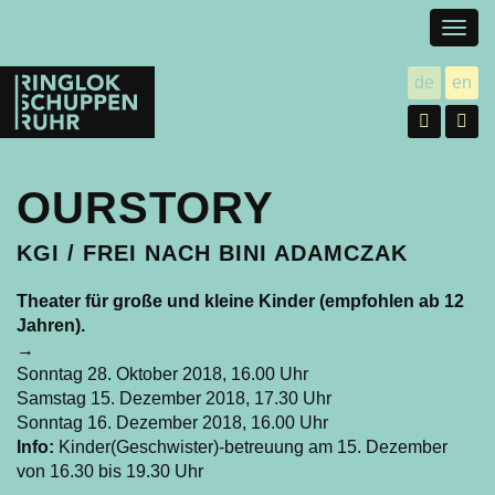
Togg
navig
Ringlokschuppen
de
en
utsch
gl
Ruhr
Facebo
In
OURSTORY
KGI / FREI NACH BINI ADAMCZAK
Theater für große und kleine Kinder (empfohlen ab 12
Jahren).
→
Sonntag 28. Oktober 2018, 16.00 Uhr
Samstag 15. Dezember 2018, 17.30 Uhr
Sonntag 16. Dezember 2018, 16.00 Uhr
Info:
Kinder(Geschwister)-betreuung am 15. Dezember
von 16.30 bis 19.30 Uhr