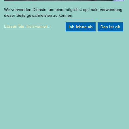
Wir verwenden Dienste, um eine möglichst optimale Verwendung
dieser Seite gewährleisten zu können.
Lassen Sie mich wählen
...
Ich lehne ab
Das ist ok
Eintritt
Vvk 12 € / erm. 6 € | Ak 15 € / erm. 8 € / Gruppe 5 €
Ort
Ringlokschuppen | Am Schloß Broich 38 | 45479
Mülheim an der Ruhr
Gefördert durch