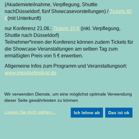
(Akademieteilnahme, Verpflegung, Shuttle
nachDüsseldorf, fünf Showcasevorstellungen) /
Tickets 80
€
(mit Unterkunft)
nur Konferenz 21.06.:
Tickets 10 €
(inkl. Verpflegung,
Shuttle nach Düsseldorf)
Teilnehmer*innen der Konferenz können zudem Tickets für
die Showcase-Veranstaltungen am selben Tag zum
ermäßigten Preis von 5 € erwerben.
Allgemeine Infos zum Programm und Veranstaltungsort:
www.impulsefestival.de
Eintritt
frei
Wir verwenden Dienste, um eine möglichst optimale Verwendung
dieser Seite gewährleisten zu können.
Ort
Ringlokschuppen | Am Schloß Broich 38 | 45479
Mülheim an der Ruhr
Lassen Sie mich wählen
...
Ich lehne ab
Das ist ok
Eine Koproduktion von