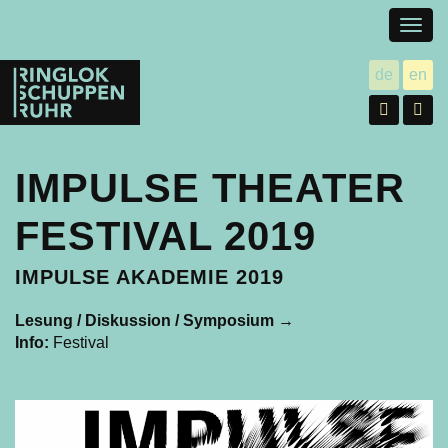
Togg
navig
Ringlokschuppen
de
en
utsch
gl
Ruhr
Facebo
In
IMPULSE THEATER
FESTIVAL 2019
IMPULSE AKADEMIE 2019
Lesung / Diskussion / Symposium
→
Info:
Festival