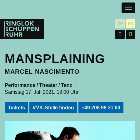
Togg
navig
Ringlokschuppen
de
en
utsch
gl
Ruhr
Facebo
In
MANSPLAINING
MARCEL NASCIMENTO
Performance / Theater / Tanz
→
Samstag 17. Juli 2021, 19.00 Uhr
Tickets
VVK-Stelle finden
+49 208 99 31 60