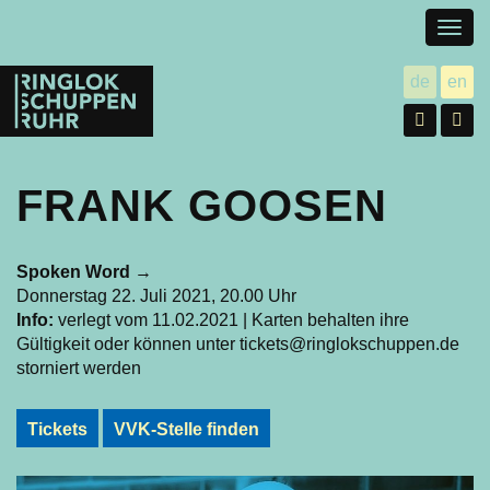
Togg
navig
Ringlokschuppen
de
en
utsch
gl
Ruhr
Facebo
In
FRANK GOOSEN
Spoken Word
→
Donnerstag 22. Juli 2021, 20.00 Uhr
Info:
verlegt vom 11.02.2021 | Karten behalten ihre
Gültigkeit oder können unter tickets@ringlokschuppen.de
storniert werden
Tickets
VVK-Stelle finden