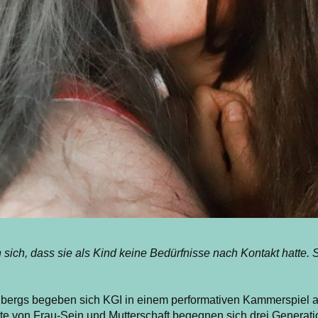
 sich, dass sie als Kind keine Bedürfnisse nach Kontakt hatte.
chbergs begeben sich KGI in einem performativen Kammerspiel a
te von Frau-Sein und Mutterschaft begegnen sich drei Generat