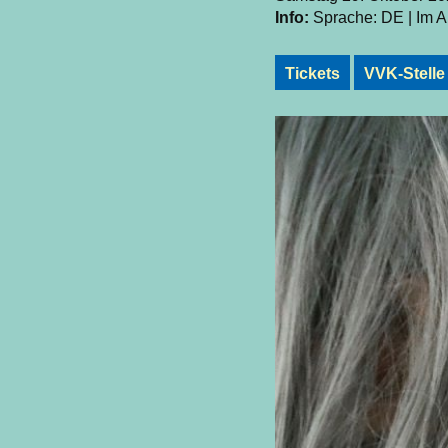
Info:
Sprache: DE | Im An
Tickets
VVK-Stelle