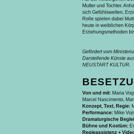
Mutter und Tochter. Anha
sich Gefühlswelten, Erz
Rolle spielen dabei Mut
heute in weiblichen Kör
Erziehungsmethoden bis
Gefördert vom Ministeri
Darstellende Künste aus
NEUSTART KULTUR.
BESETZU
Von und mit:
Maria Vog
Marcel Nascimento, Mar
Konzept, Text, Regie:
M
Performance:
Mike Voj
Dramaturgische Beglei
Bühne und Kostüm:
Ev
Regieassistenz + Vide