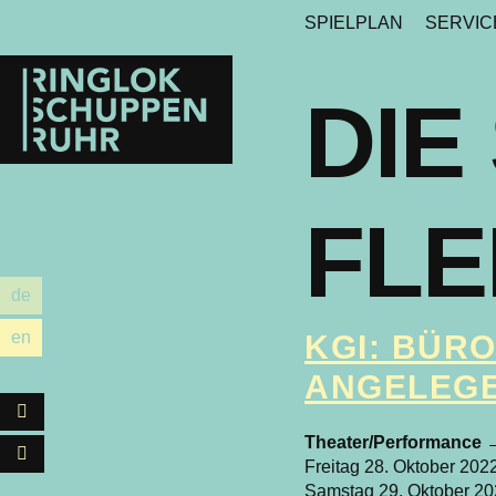
SPIELPLAN
SERVI
Ringlokschuppen
Ruhr
DIE
FLE
de
utsch
en
KGI: BÜR
glish
ANGELEGE
Facebook
Theater/Performance
Instagram
Freitag 28. Oktober 202
Samstag 29. Oktober 20