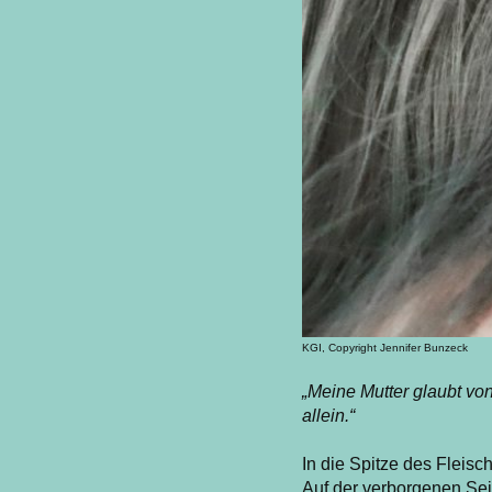
KGI, Copyright Jennifer Bunzeck
„Meine Mutter glaubt von
allein.“
In die Spitze des Fleis
Auf der verborgenen Sei