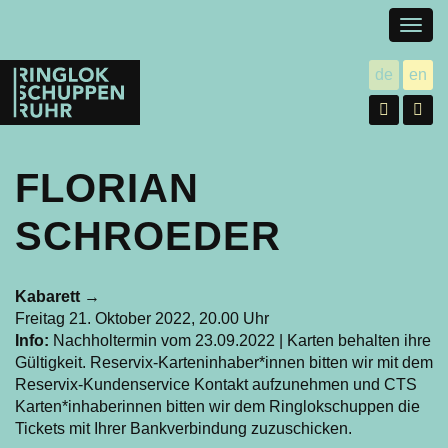
Togg
navig
Ringlokschuppen
de
en
utsch
gl
Ruhr
Facebo
In
FLORIAN
SCHROEDER
Kabarett
→
Freitag 21. Oktober 2022, 20.00 Uhr
Info:
Nachholtermin vom 23.09.2022 | Karten behalten ihre
Gültigkeit. Reservix-Karteninhaber*innen bitten wir mit dem
Reservix-Kundenservice Kontakt aufzunehmen und CTS
Karten*inhaberinnen bitten wir dem Ringlokschuppen die
Tickets mit Ihrer Bankverbindung zuzuschicken.