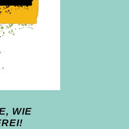
E, WIE
REI!