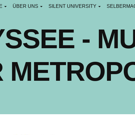
CE
ÜBER UNS
SILENT UNIVERSITY
SELBERMA
SSEE - MU
R METROP