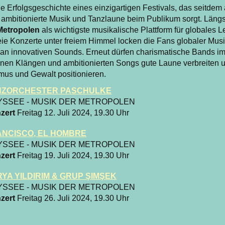
 Erfolgsgeschichte eines einzigartigen Festivals, das seitdem 
ür ambitionierte Musik und Tanzlaune beim Publikum sorgt. Längs
Metropolen
als wichtigste musikalische Plattform für globales 
freie Konzerte unter freiem Himmel locken die Fans globaler Mus
an innovativen Sounds. Erneut dürfen charismatische Bands im 
anen Klängen und ambitionierten Songs gute Laune verbreiten 
mus und Gewalt positionieren.
NZORCHESTER PASCHULKE
YSSEE - MUSIK DER METROPOLEN
zert
Freitag 12. Juli 2024, 19.30 Uhr
ANCISCO, EL HOMBRE
YSSEE - MUSIK DER METROPOLEN
zert
Freitag 19. Juli 2024, 19.30 Uhr
YA YILDIRIM & GRUP ŞIMŞEK
YSSEE - MUSIK DER METROPOLEN
zert
Freitag 26. Juli 2024, 19.30 Uhr