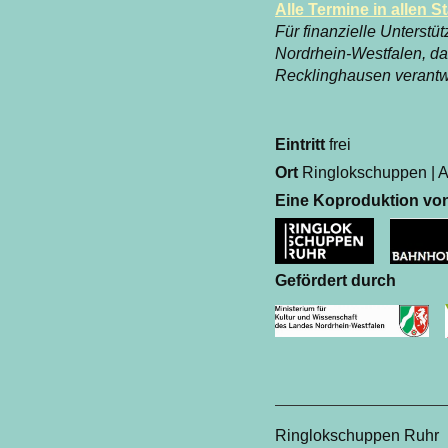
Alle Termine in allen S
Für finanzielle Unterst
Nordrhein-Westfalen, d
Recklinghausen verantwo
Eintritt
frei
Ort
Ringlokschuppen | A
Eine Koproduktion vo
Gefördert durch
Ringlokschuppen Ruhr