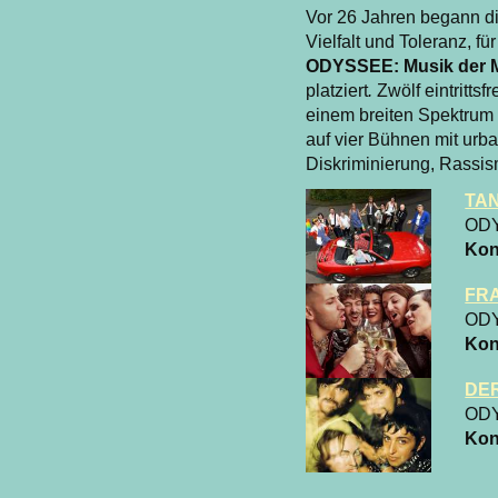
Vor 26 Jahren begann die
Vielfalt und Toleranz, f
ODYSSEE: Musik der 
platziert
.
Zwölf eintritts
einem breiten Spektrum 
auf vier Bühnen mit urb
Diskriminierung, Rassis
TA
OD
Kon
FR
OD
Kon
DER
OD
Kon