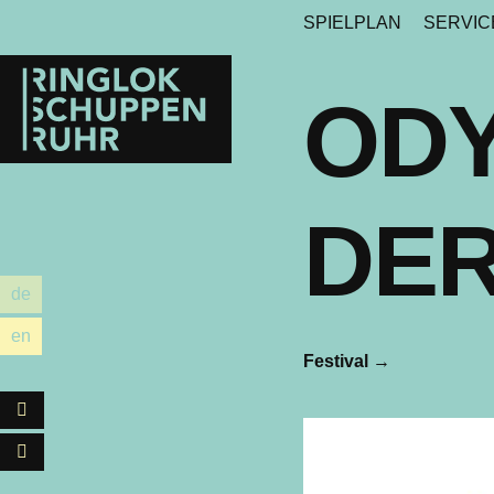
SPIELPLAN
SERVI
Ringlokschuppen
Ruhr
ODY
DE
de
utsch
en
glish
Festival
→
Facebook
Instagram