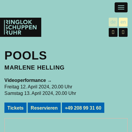
Togg
navig
Ringlokschuppen
de
en
utsch
gl
Ruhr
Facebo
In
POOLS
MARLENE HELLING
Videoperformance
→
Freitag 12. April 2024, 20.00 Uhr
Samstag 13. April 2024, 20.00 Uhr
Tickets
Reservieren
+49 208 99 31 60