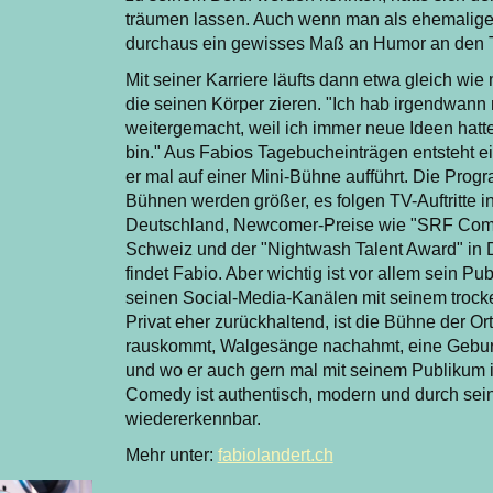
träumen lassen. Auch wenn man als ehemalige
durchaus ein gewisses Maß an Humor an den 
Mit seiner Karriere läufts dann etwa gleich wie 
die seinen Körper zieren. "Ich hab irgendwan
weitergemacht, weil ich immer neue Ideen hatte.
bin." Aus Fabios Tagebucheinträgen entsteht e
er mal auf einer Mini-Bühne aufführt. Die Prog
Bühnen werden größer, es folgen TV-Auftritte 
Deutschland, Newcomer-Preise wie "SRF Comed
Schweiz und der "Nightwash Talent Award" in 
findet Fabio. Aber wichtig ist vor allem sein Pub
seinen Social-Media-Kanälen mit seinem trocken
Privat eher zurückhaltend, ist die Bühne der Or
rauskommt, Walgesänge nachahmt, eine Geburt
und wo er auch gern mal mit seinem Publikum i
Comedy ist authentisch, modern und durch sein
wiedererkennbar.
Mehr unter:
fabiolandert.ch