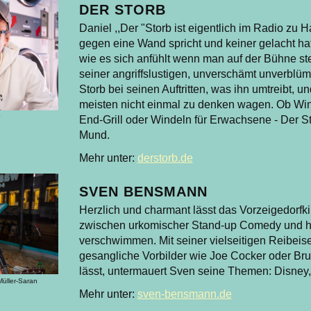
DER STORB
Daniel ,,Der "Storb ist eigentlich im Radio zu 
gegen eine Wand spricht und keiner gelacht hat
wie es sich anfühlt wenn man auf der Bühne steh
seiner angriffslustigen, unverschämt unverblümt
Storb bei seinen Auftritten, was ihn umtreibt, u
meisten nicht einmal zu denken wagen. Ob Win
End-Grill oder Windeln für Erwachsene - Der St
Mund.
Mehr unter:
derstorb.de
SVEN BENSMANN
Herzlich und charmant lässt das Vorzeigedorf
zwischen urkomischer Stand-up Comedy und 
verschwimmen. Mit seiner vielseitigen Reibeis
gesangliche Vorbilder wie Joe Cocker oder Br
lässt, untermauert Sven seine Themen: Disney,
üller-Saran
Mehr unter:
sven-bensmann.de