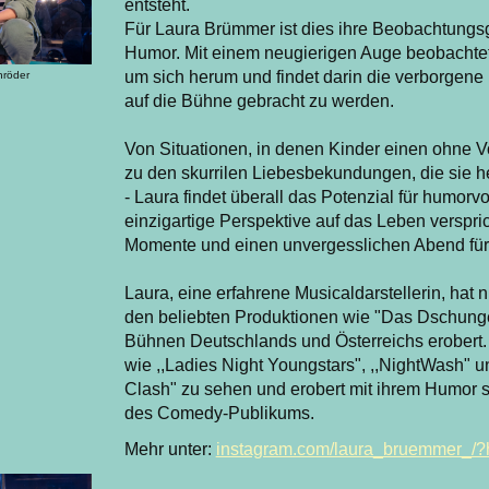
entsteht.
Für Laura Brümmer ist dies ihre Beobachtungsg
Humor. Mit einem neugierigen Auge beobachtet 
um sich herum und findet darin die verborgene 
hröder
auf die Bühne gebracht zu werden.
Von Situationen, in denen Kinder einen ohne V
zu den skurrilen Liebesbekundungen, die sie h
- Laura findet überall das Potenzial für humorvo
einzigartige Perspektive auf das Leben verspri
Momente und einen unvergesslichen Abend für 
Laura, eine erfahrene Musicaldarstellerin, hat ni
den beliebten Produktionen wie "Das Dschung
Bühnen Deutschlands und Österreichs erobert. 
wie ,,Ladies Night Youngstars", ,,NightWash" 
Clash" zu sehen und erobert mit ihrem Humor s
des Comedy-Publikums.
Mehr unter:
instagram.com/laura_bruemmer_/?