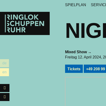
SPIELPLAN
SERVI
Ringlokschuppen
Ruhr
NI
Mixed Show
→
Freitag 12. April 2024, 
de
utsch
Tickets
+49 208 99
en
glish
Facebook
Instagram