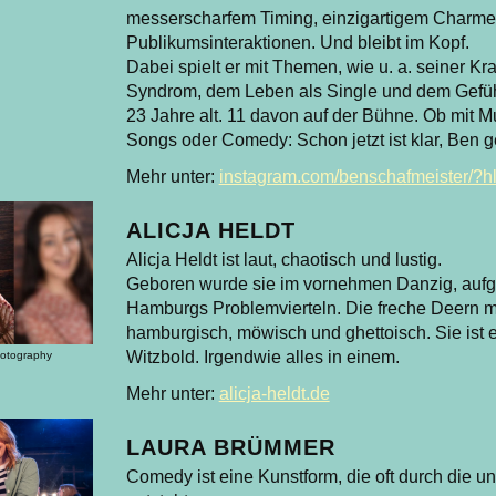
messerscharfem Timing, einzigartigem Charme
Publikumsinteraktionen. Und bleibt im Kopf.
Dabei spielt er mit Themen, wie u. a. seiner Kr
Syndrom, dem Leben als Single und dem Gefüh
23 Jahre alt. 11 davon auf der Bühne. Ob mit 
Songs oder Comedy: Schon jetzt ist klar, Ben g
Mehr unter:
instagram.com/benschafmeister/?h
ALICJA HELDT
Alicja Heldt ist laut, chaotisch und lustig.
Geboren wurde sie im vornehmen Danzig, aufge
Hamburgs Problemvierteln. Die freche Deern mi
hamburgisch, möwisch und ghettoisch. Sie ist 
Witzbold. Irgendwie alles in einem.
Photography
Mehr unter:
alicja-heldt.de
LAURA BRÜMMER
Comedy ist eine Kunstform, die oft durch die un