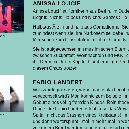
ANISSA LOUCIF
Anissa Loucif ist Komikerin aus Berlin. Im Du
Begriff: 'Nichts Halbes und Nichts Ganzes': Hal
Halbtags Ärztin und halbtags Comedienne. Sie 
zumindest wenn sie ihre Narkosemittel dabei hat
öder
Menschen zum Einschlafen, mit ihrer Comedy m
Sie ist aufgewachsen mit muslimischen Eltern u
zwischen Zuckerfest, Weihnachten und FKK. Z
ihr. Denn mit ihrem Kopftuch und einer großen
diesem Chaos trotzen.
FABIO LANDERT
Was würde passieren, wenn man einfach mal m
verwechselt wird? Man könnte zum Beispiel im 
Geburt eines völlig fremden Kindes. Rein theore
Dinge, die Fabio Landert erlebt (also das Ver
Spital, nicht das Crashen eines Kreißsaals), i
tler
und dann weiterspinnt - mal in mehr, mal in we
zu seinem Beruf werden könnten, hätte sich d