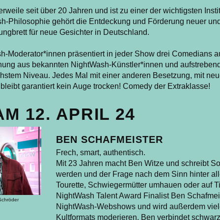
lerweile seit über 20 Jahren und ist zu einer der wichtigsten In
-Philosophie gehört die Entdeckung und Förderung neuer und j
gbrett für neue Gesichter in Deutschland.
sh-Moderator*innen präsentiert in jeder Show drei Comedians 
hung aus bekannten NightWash-Künstler*innen und aufstrebe
chstem Niveau. Jedes Mal mit einer anderen Besetzung, mit ne
bleibt garantiert kein Auge trocken! Comedy der Extraklasse!
AM 12. APRIL 24
BEN SCHAFMEISTER
Frech, smart, authentisch.
Mit 23 Jahren macht Ben Witze und schreibt Son
werden und der Frage nach dem Sinn hinter all
Tourette, Schwiegermütter umhauen oder auf Ti
NightWash Talent Award Finalist Ben Schafmeis
Schröder
NightWash-Webshows und wird außerdem viele
Kultformats moderieren. Ben verbindet schwar