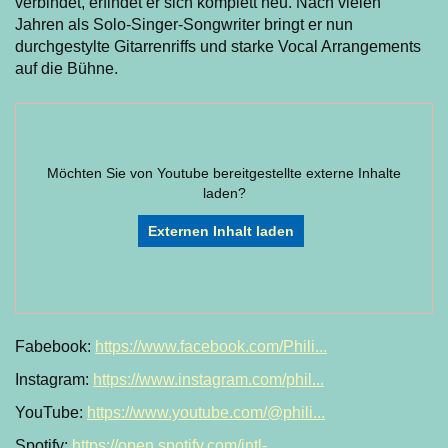
verbindet, erfindet er sich komplett neu. Nach vielen
Jahren als Solo-Singer-Songwriter bringt er nun
durchgestylte Gitarrenriffs und starke Vocal Arrangements
auf die Bühne.
Möchten Sie von
Youtube
bereitgestellte externe Inhalte
laden?
Externen Inhalt laden
Fabebook:
https://www.facebook.com/Phili...
Instagram:
https://www.instagram.com/phil...
YouTube:
https://www.youtube.com/@phili...
Spotify:
https://open.spotify.com/intl-...