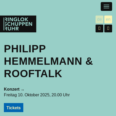
Togg
navig
Ringlokschuppen
de
en
utsch
gl
Ruhr
Facebo
In
PHILIPP
HEMMELMANN &
ROOFTALK
Konzert
→
Freitag 10. Oktober 2025, 20.00 Uhr
Tickets