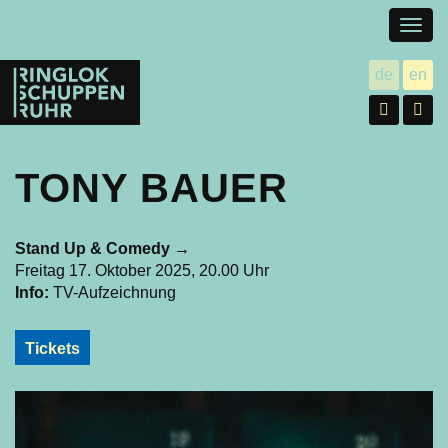
Togg
navig
Ringlokschuppen
de
en
utsch
gl
Ruhr
Facebo
In
TONY BAUER
Stand Up & Comedy
→
Freitag 17. Oktober 2025, 20.00 Uhr
Info:
TV-Aufzeichnung
Tickets