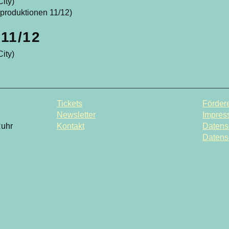
ity)
produktionen 11/12)
11/12
ity)
Tickets
Fördere
Newsletter
Impres
Ruhr
Kontakt
Datens
Datens