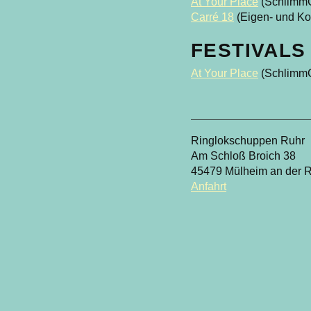
At Your Place
(SchlimmC
Carré 18
(Eigen- und Ko
FESTIVALS 
At Your Place
(SchlimmC
Ringlokschuppen Ruhr
Am Schloß Broich 38
45479 Mülheim an der 
Anfahrt