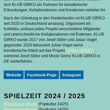
sich KLUB GIRKO als Rahmen für künstlerische
Erkundungen, Kollaborationen und Kreationen vielerlei Art.
Nach der Gründung in den Niederlanden ist KLUB GIRKO
seit 2020 in Deutschland ansässig. Organisiert als
Kollektiv, umfasst jedes Projekt verschiedene Mitglieder
und unterschiedliche Kollaborationen mit Externen. KLUB
GIRKO wurde 2017 von Josef Stiller und Julian Vogel
gegründet. 2020 fokussiert Julian Vogel seine
künstlerische Arbeit auf das Projekt
CHINA SERIES
,
während Josef Stiller und Moritz Grenz KLUB GIRKO in
DE weiterführen.
Website
Facebook-Page
Instagram
PRODUKTIONEN
SPIELZEIT 2024 / 2025
Responsive Round
(Popkultur 24/25)
Responsive Round
(Popkultur 24/25)