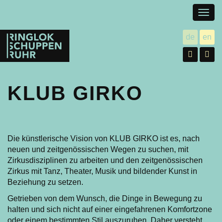
Togg
navig
Ringlokschuppen
de
en
utsch
gl
Ruhr
Facebo
In
KLUB GIRKO
Die künstlerische Vision von KLUB GIRKO ist es, nach
neuen und zeitgenössischen Wegen zu suchen, mit
Zirkusdisziplinen zu arbeiten und den zeitgenössischen
Zirkus mit Tanz, Theater, Musik und bildender Kunst in
Beziehung zu setzen.
Getrieben von dem Wunsch, die Dinge in Bewegung zu
halten und sich nicht auf einer eingefahrenen Komfortzone
oder einem bestimmten Stil auszuruhen. Daher versteht