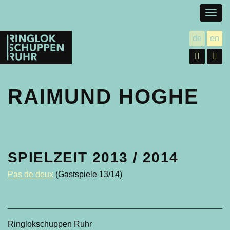
Togg
navig
Ringlokschuppen
de
en
utsch
gl
Ruhr
Facebo
In
RAIMUND HOGHE
PRODUKTIONEN
SPIELZEIT 2013 / 2014
Pas de deux
(Gastspiele 13/14)
Ringlokschuppen Ruhr