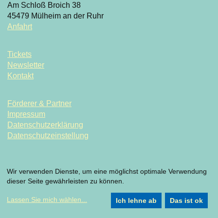
Am Schloß Broich 38
45479 Mülheim an der Ruhr
Anfahrt
Tickets
Newsletter
Kontakt
Förderer & Partner
Impressum
Datenschutzerklärung
Datenschutzeinstellung
Wir verwenden Dienste, um eine möglichst optimale Verwendung
dieser Seite gewährleisten zu können.
Lassen Sie mich wählen
...
Ich lehne ab
Das ist ok