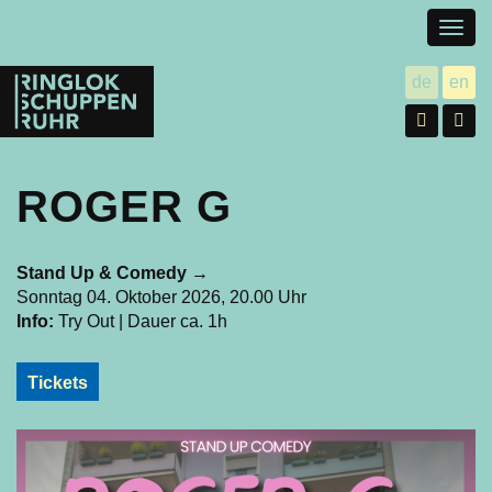
Togg
navig
Ringlokschuppen
de
en
utsch
gl
Ruhr
Facebo
In
ROGER G
Stand Up & Comedy
→
Sonntag 04. Oktober 2026, 20.00 Uhr
Info:
Try Out | Dauer ca. 1h
Tickets