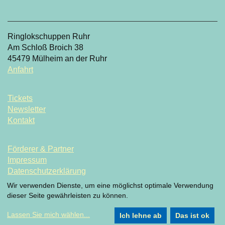
Ringlokschuppen Ruhr
Am Schloß Broich 38
45479 Mülheim an der Ruhr
Anfahrt
Tickets
Newsletter
Kontakt
Förderer & Partner
Impressum
Datenschutzerklärung
Datenschutzeinstellung
Wir verwenden Dienste, um eine möglichst optimale Verwendung
dieser Seite gewährleisten zu können.
Lassen Sie mich wählen
...
Ich lehne ab
Das ist ok