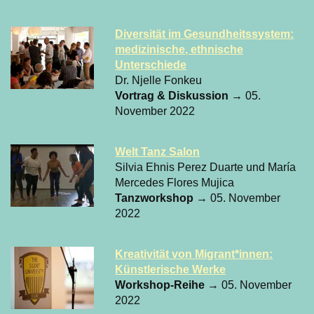
Diversität im Gesundheitssystem:
medizinische, ethnische
Unterschiede
Dr. Njelle Fonkeu
Vortrag & Diskussion
→ 05.
November 2022
Welt Tanz Salon
Silvia Ehnis Perez Duarte und María
Mercedes Flores Mujica
Tanzworkshop
→ 05. November
2022
Kreativität von Migrant*innen:
Künstlerische Werke
Workshop-Reihe
→ 05. November
2022