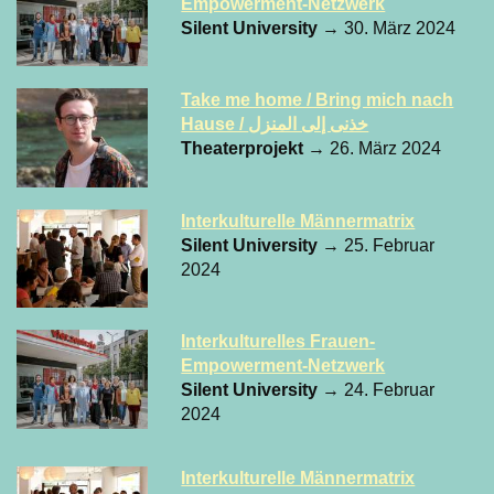
Empowerment-Netzwerk
Silent University
→ 30. März 2024
Take me home / Bring mich nach
Hause / خذنى إلى المنزل
Theaterprojekt
→ 26. März 2024
Interkulturelle Männermatrix
Silent University
→ 25. Februar
2024
Interkulturelles Frauen-
Empowerment-Netzwerk
Silent University
→ 24. Februar
2024
Interkulturelle Männermatrix