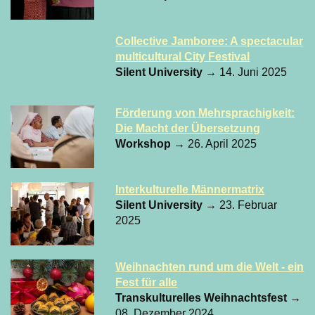
Collective Jamboree: A spectacular
multicultural City Festival
Silent University
→ 14. Juni 2025
Förderung von Mehrsprachigkeit:
Die Macht der Übersetzung
Workshop
→ 26. April 2025
Interkulturelle Männermatrix
Silent University
→ 23. Februar
2025
Weihnachten rund um die Welt - ein
Fest für alle
Transkulturelles Weihnachtsfest
→
08. Dezember 2024