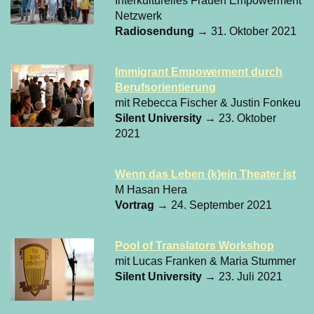
Interkulturelles Frauen Empowerment
Netzwerk
Radiosendung
→ 31. Oktober 2021
Immigrant Empowerment durch
Berufsorientierung
mit Rebecca Fischer & Justin Fonkeu
Silent University
→ 23. Oktober
2021
Wenn das Leben (k)ein Theater ist
M Hasan Hera
Vortrag
→ 24. September 2021
Pool of Translators Workshop
mit Lucas Franken & Maria Stummer
Silent University
→ 23. Juli 2021