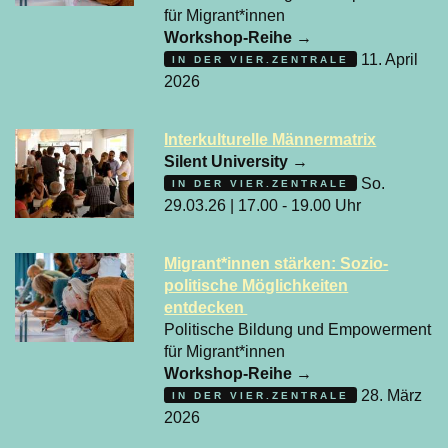
für Migrant*innen
Workshop-Reihe
→
11. April
IN DER VIER.ZENTRALE
2026
Interkulturelle Männermatrix
Silent University
→
So.
IN DER VIER.ZENTRALE
29.03.26 | 17.00 - 19.00 Uhr
Migrant*innen stärken: Sozio-
politische Möglichkeiten
entdecken
Politische Bildung und Empowerment
für Migrant*innen
Workshop-Reihe
→
28. März
IN DER VIER.ZENTRALE
2026