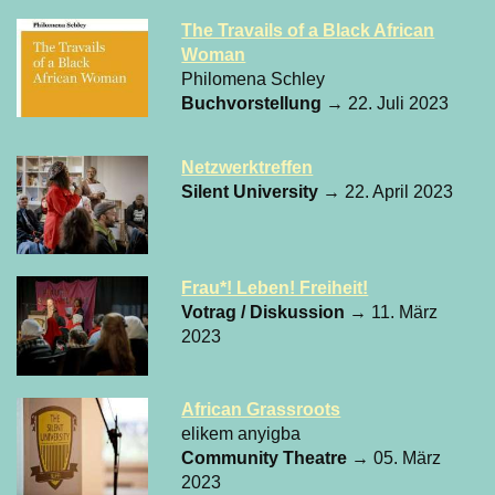
The Travails of a Black African
Woman
Philomena Schley
Buchvorstellung
→ 22. Juli 2023
Netzwerktreffen
Silent University
→ 22. April 2023
Frau*! Leben! Freiheit!
Votrag / Diskussion
→ 11. März
2023
African Grassroots
elikem anyigba
Community Theatre
→ 05. März
2023