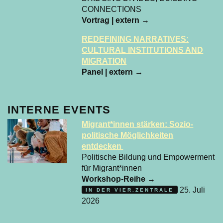
CONNECTIONS
Vortrag | extern
→
REDEFINING NARRATIVES:
CULTURAL INSTITUTIONS AND
MIGRATION
Panel | extern
→
INTERNE EVENTS
Migrant*innen stärken: Sozio-
politische Möglichkeiten
entdecken
Politische Bildung und Empowerment
für Migrant*innen
Workshop-Reihe
→
25. Juli
IN DER VIER.ZENTRALE
2026