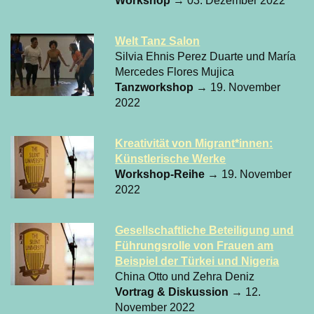
Workshop
→ 03. Dezember 2022
Welt Tanz Salon
Silvia Ehnis Perez Duarte und María
Mercedes Flores Mujica
Tanzworkshop
→ 19. November
2022
Kreativität von Migrant*innen:
Künstlerische Werke
Workshop-Reihe
→ 19. November
2022
Gesellschaftliche Beteiligung und
Führungsrolle von Frauen am
Beispiel der Türkei und Nigeria
China Otto und Zehra Deniz
Vortrag & Diskussion
→ 12.
November 2022