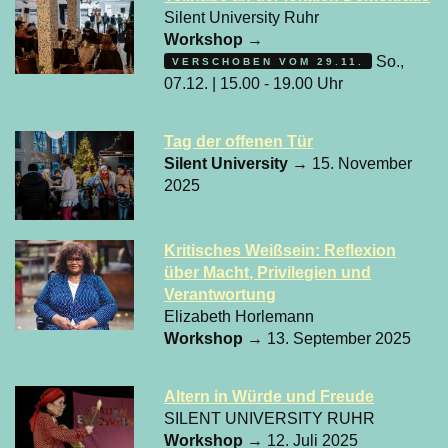
Silent University Ruhr
Workshop
→
So.,
VERSCHOBEN VOM 29.11.
07.12. | 15.00 - 19.00 Uhr
Tag der offenen Tür
Silent University
→ 15. November
2025
Kritisches Weißsein: Reflexion
über Macht, Privilegien und
Verantwortung
Elizabeth Horlemann
Workshop
→ 13. September 2025
Altern in Würde und Freude
SILENT UNIVERSITY RUHR
Workshop
→ 12. Juli 2025