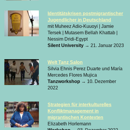
Identitätskrisen postmigrantischer
Jugendlicher in Deutschland
mit Muheez Adio-Kuuoyi | Jamie
Tersek | Mutasem Bellah Khattab |
Nessim Dridi-Egypt
Silent University
→ 21. Januar 2023
Welt Tanz Salon
Silvia Ehnis Perez Duarte und María
Mercedes Flores Mujica
Tanzworkshop
→ 10. Dezember
2022
Strategien für interkulturelles
Konfliktmanagement in
migrantischen Kontexten
Elizabeth Horlemann