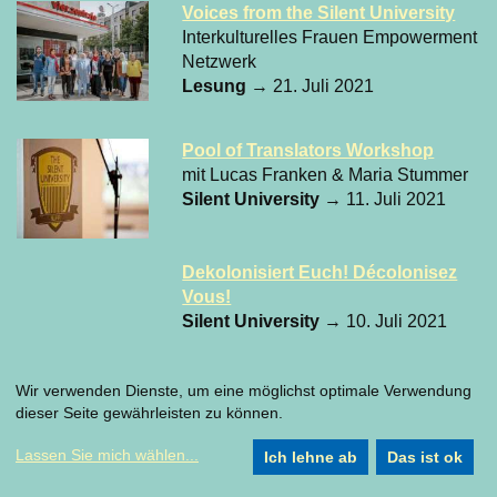
Voices from the Silent University
Interkulturelles Frauen Empowerment
Netzwerk
Lesung
→ 21. Juli 2021
Pool of Translators Workshop
mit Lucas Franken & Maria Stummer
Silent University
→ 11. Juli 2021
Dekolonisiert Euch! Décolonisez
Vous!
Silent University
→ 10. Juli 2021
Pool of Translators Workshop
Wir verwenden Dienste, um eine möglichst optimale Verwendung
mit Lucas Franken & Maria Stummer
dieser Seite gewährleisten zu können.
Silent University
→ 03. Juli 2021
Lassen Sie mich wählen
...
Ich lehne ab
Das ist ok