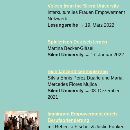
Voices from the Silent University
Interkulturelles Frauen Empowerment
Netzwerk
Lesungsreihe
→ 19. März 2022
Spielerisch Deutsch lernen
Martina Becker-Gläsel
Silent University
→ 17. Januar 2022
Sich tanzend kennenlernen
Silvia Ehnis Perez Duarte und María
Mercedes Flores Mujica
Silent University
→ 08. Dezember
2021
Immigrant Empowerment durch
Berufsorientierung
mit Rebecca Fischer & Justin Fonkeu