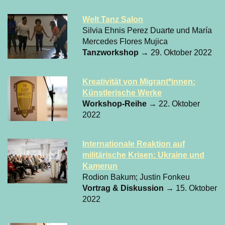
Welt Tanz Salon
Silvia Ehnis Perez Duarte und María
Mercedes Flores Mujica
Tanzworkshop
→ 29. Oktober 2022
Kreativität von Migrant*innen:
Künstlerische Werke
Workshop-Reihe
→ 22. Oktober
2022
Internationale Reaktion auf
militärische Krisen: Ukraine und
Kamerun
Rodion Bakum; Justin Fonkeu
Vortrag & Diskussion
→ 15. Oktober
2022