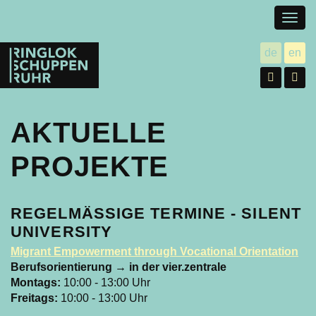
Togg
navig
Ringlokschuppen
de
en
utsch
gl
Ruhr
Facebo
In
AKTUELLE
PROJEKTE
REGELMÄSSIGE TERMINE - SILENT U
NIVERSITY
Migrant Empowerment through Vocational Orientation
Berufsorientierung → in der vier.zentrale
Montags:
10:00 - 13:00 Uhr
Freitags:
10:00 - 13:00 Uhr