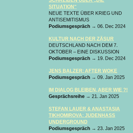
SCHREIBEN ÜBER „DIE
SITUATION“
NEUE TEXTE ÜBER KRIEG UND
ANTISEMITISMUS
Podiumsgespräch
→ 06. Dec 2024
KULTUR NACH DER ZÄSUR
DEUTSCHLAND NACH DEM 7.
OKTOBER – EINE DISKUSSION
Podiumsgespräch
→ 19. Dec 2024
JENS BALZER: AFTER WOKE
Podiumsgespräch
→ 09. Jan 2025
IM DIALOG BLEIBEN, ABER WIE ?!
Gesprächsreihe
→ 21. Jan 2025
STEFAN LAUER & ANASTASIA
TIKHOMIROVA: JUDENHASS
UNDERGROUND
Podiumsgespräch
→ 23. Jan 2025