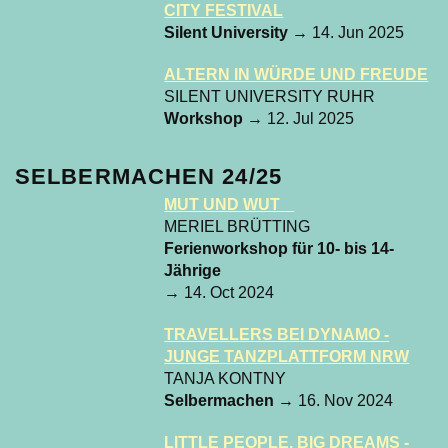
CITY FESTIVAL
Silent University
→ 14. Jun 2025
ALTERN IN WÜRDE UND FREUDE
SILENT UNIVERSITY RUHR
Workshop
→ 12. Jul 2025
SELBERMACHEN 24/25
MUT UND WUT
MERIEL BRÜTTING
Ferienworkshop für 10- bis 14-
Jährige
→ 14. Oct 2024
TRAVELLERS BEI DYNAMO -
JUNGE TANZPLATTFORM NRW
TANJA KONTNY
Selbermachen
→ 16. Nov 2024
LITTLE PEOPLE, BIG DREAMS -