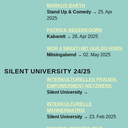
MARKUS BARTH
Stand Up & Comedy
→ 25. Apr
2025
PATRICK NEDERKOORN
Kabarett
→ 26. Apr 2025
WDR 4 SING(T) MIT GUILDO HORN
Mitsingabend
→ 02. May 2025
SILENT UNIVERSITY 24/25
INTERKULTURELLES FRAUEN-
EMPOWERMENT-NETZWERK
Silent University
→
INTERKULTURELLE
MÄNNERMATRIX
Silent University
→ 23. Feb 2025