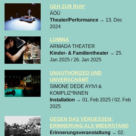
GEH ZUR RUH'
ÄÖÜ
Theater/Performance
→ 13. Dec
2024
LUMINA
ARMADA THEATER
Kinder- & Familientheater
→ 25.
Jan 2025 / 26. Jan 2025
UNAUTHORIZED UND
UNVERSCHÄMT
SIMONE DEDE AYIVI &
KOMPLIZ*INNEN
Installation
→ 01. Feb 2025 / 02. Feb
2025
GEGEN DAS VERGESSEN:
ERINNERUNG ALS WIDERSTAND
Erinnerungsveranstaltung
→ 02.