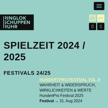
Togg
navig
Ringlokschuppen
de
en
utsch
gl
Ruhr
Facebo
In
SPIELZEIT 2024 /
2025
FESTIVALS 24/25
HUNDERTPRO FESTIVAL VOL. 6
WAHRHEIT & WIDERSPRUCH,
WIRKLICHKEITEN & WERTE
HundertPro Festival 2025
Festival
→ 31. Aug 2024