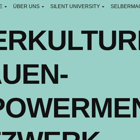
CE
ÜBER UNS
SILENT UNIVERSITY
SELBERMA
ERKULTUR
UEN-
POWERMEN