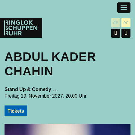
Togg
navig
Ringlokschuppen
de
en
utsch
gl
Ruhr
Facebo
In
ABDUL KADER
CHAHIN
Stand Up & Comedy
→
Freitag 19. November 2027, 20.00 Uhr
Tickets