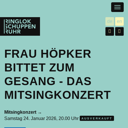
Togg
navig
Ringlokschuppen
de
en
utsch
gl
Ruhr
Facebo
In
FRAU HÖPKER
BITTET ZUM
GESANG - DAS
MITSINGKONZERT
Mitsingkonzert
→
Samstag 24. Januar 2026, 20.00 Uhr
AUSVERKAUFT