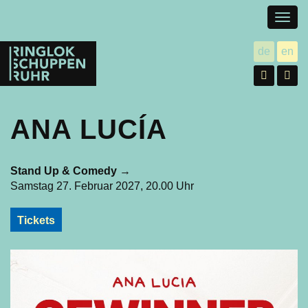
Togg
navig
Ringlokschuppen
de
en
utsch
gl
Ruhr
Facebo
In
ANA LUCÍA
Stand Up & Comedy
→
Samstag 27. Februar 2027, 20.00 Uhr
Tickets