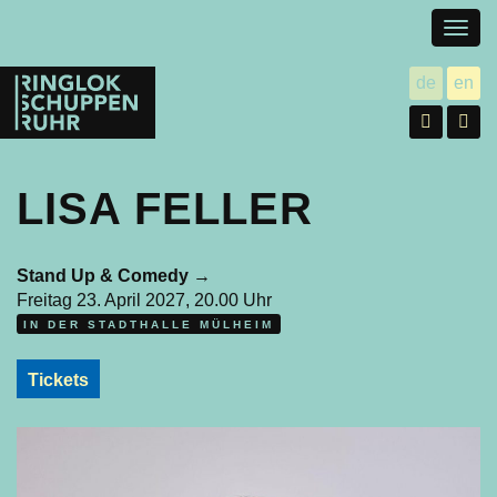
Togg
navig
Ringlokschuppen
de
en
utsch
gl
Ruhr
Facebo
In
LISA FELLER
Stand Up & Comedy
→
Freitag 23. April 2027, 20.00 Uhr
IN DER STADTHALLE MÜLHEIM
Tickets