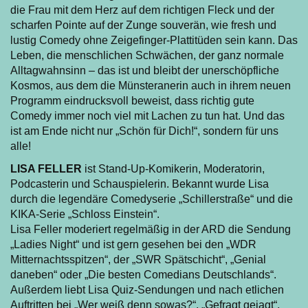
die Frau mit dem Herz auf dem richtigen Fleck und der
scharfen Pointe auf der Zunge souverän, wie fresh und
lustig Comedy ohne Zeigefinger-Plattitüden sein kann. Das
Leben, die menschlichen Schwächen, der ganz normale
Alltagwahnsinn – das ist und bleibt der unerschöpfliche
Kosmos, aus dem die Münsteranerin auch in ihrem neuen
Programm eindrucksvoll beweist, dass richtig gute
Comedy immer noch viel mit Lachen zu tun hat. Und das
ist am Ende nicht nur „Schön für Dich!“, sondern für uns
alle!
LISA FELLER
ist Stand-Up-Komikerin, Moderatorin,
Podcasterin und Schauspielerin. Bekannt wurde Lisa
durch die legendäre Comedyserie „Schillerstraße“ und die
KIKA-Serie „Schloss Einstein“.
Lisa Feller moderiert regelmäßig in der ARD die Sendung
„Ladies Night“ und ist gern gesehen bei den „WDR
Mitternachtsspitzen“, der „SWR Spätschicht“, „Genial
daneben“ oder „Die besten Comedians Deutschlands“.
Außerdem liebt Lisa Quiz-Sendungen und nach etlichen
Auftritten bei „Wer weiß denn sowas?“, „Gefragt gejagt“,