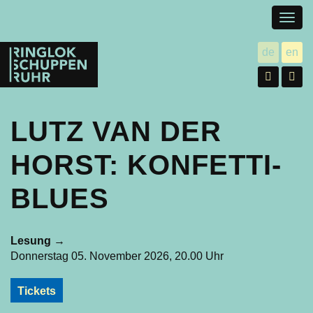
Togg
navig
Ringlokschuppen
de
en
utsch
gl
Ruhr
Facebo
In
LUTZ VAN DER
HORST: KONFETTI-
BLUES
Lesung
→
Donnerstag 05. November 2026, 20.00 Uhr
Tickets