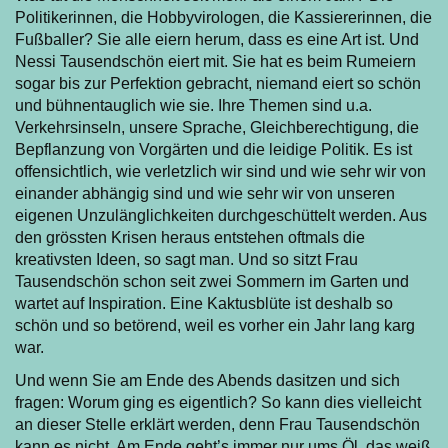
Politikerinnen, die Hobbyvirologen, die Kassiererinnen, die
Fußballer? Sie alle eiern herum, dass es eine Art ist. Und
Nessi Tausendschön eiert mit. Sie hat es beim Rumeiern
sogar bis zur Perfektion gebracht, niemand eiert so schön
und bühnentauglich wie sie. Ihre Themen sind u.a.
Verkehrsinseln, unsere Sprache, Gleichberechtigung, die
Bepflanzung von Vorgärten und die leidige Politik. Es ist
offensichtlich, wie verletzlich wir sind und wie sehr wir von
einander abhängig sind und wie sehr wir von unseren
eigenen Unzulänglichkeiten durchgeschüttelt werden. Aus
den grössten Krisen heraus entstehen oftmals die
kreativsten Ideen, so sagt man. Und so sitzt Frau
Tausendschön schon seit zwei Sommern im Garten und
wartet auf Inspiration. Eine Kaktusblüte ist deshalb so
schön und so betörend, weil es vorher ein Jahr lang karg
war.
Und wenn Sie am Ende des Abends dasitzen und sich
fragen: Worum ging es eigentlich? So kann dies vielleicht
an dieser Stelle erklärt werden, denn Frau Tausendschön
kann es nicht. Am Ende geht’s immer nur ums Öl, das weiß