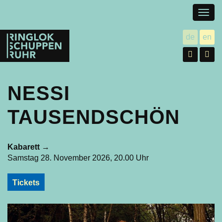
Togg
navig
Ringlokschuppen
de
en
utsch
gl
Ruhr
Facebo
In
NESSI
TAUSENDSCHÖN
Kabarett
→
Samstag 28. November 2026, 20.00 Uhr
Tickets